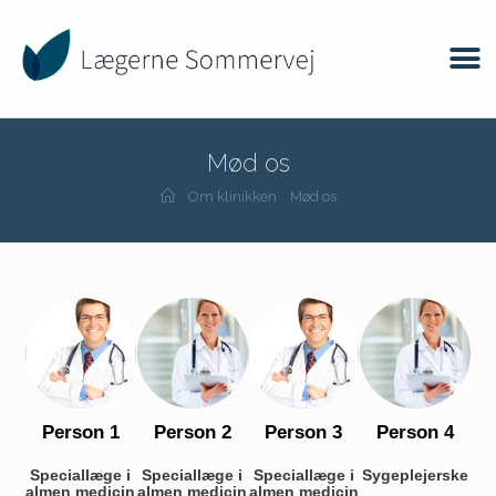
Mød os
Om klinikken
Mød os
Person 1
Person 2
Person 3
Person 4
Speciallæge i
Speciallæge i
Speciallæge i
Sygeplejerske
almen medicin
almen medicin
almen medicin