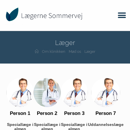
Læger
Om klinikken
Mød os
Læger
Person 1
Person 2
Person 3
Person 7
Speciallæge i
Speciallæge i
Speciallæge i
Uddannelseslæge
almen
almen
almen